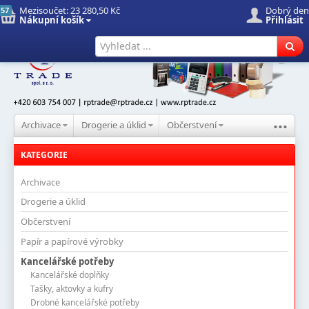
Mezisoučet:
23 280,50 Kč
Dobrý den
57
Nákupní košík
Přihlásit
Úvod
Nové produkty
Hledat
...
Archivace
Drogerie a úklid
Občerstvení
KATEGORIE
Archivace
Drogerie a úklid
Občerstvení
Papír a papírové výrobky
Kancelářské potřeby
Kancelářské doplňky
Tašky, aktovky a kufry
Drobné kancelářské potřeby