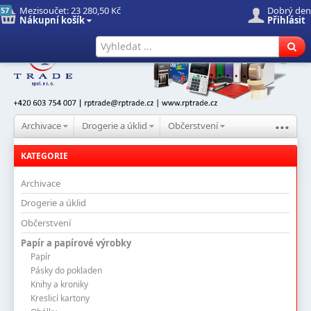
Mezisoučet:
23 280,50 Kč
Dobrý den
57
Nákupní košík
Přihlásit
Úvod
Nové produkty
Hledat
...
Archivace
Drogerie a úklid
Občerstvení
KATEGORIE
Archivace
Drogerie a úklid
Občerstvení
Papír a papírové výrobky
Papír
Pásky do pokladen
Knihy a kroniky
Kreslicí kartony