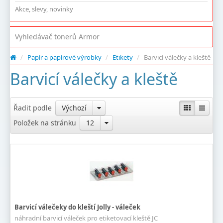
Akce, slevy, novinky
Vyhledávač tonerů Armor
/
Papír a papírové výrobky
/
Etikety
/
Barvicí válečky a kleště
Barvicí válečky a kleště
Řadit podle
Výchozí
Položek na stránku
12
Barvicí válečeky do kleští Jolly - váleček
náhradní barvicí váleček pro etiketovací kleště JC