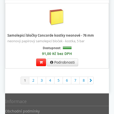
Samolepicí bločky Concorde kostky neonové - 76 mm
neonový papírový samolepicí bloček - kostka, 5 bar
Dostupnost:
91,00 Kč bez DPH
Podrobnosti
1
2
3
4
5
6
7
8
Informace
Obchodní podmínky