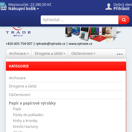
Mezisoučet:
23 280,50 Kč
Dobrý den
57
Nákupní košík
Přihlásit
Úvod
Nové produkty
Hledat
...
Archivace
Drogerie a úklid
Občerstvení
KATEGORIE
Archivace
Drogerie a úklid
Občerstvení
Papír a papírové výrobky
Papír
Pásky do pokladen
Knihy a kroniky
Kreslicí kartony