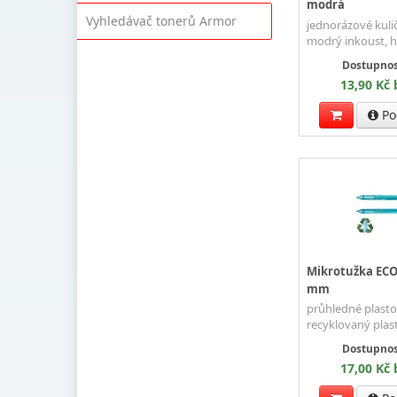
modrá
Vyhledávač tonerů Armor
jednorázové kuli
modrý inkoust, h
Dostupnos
13,90 Kč
Po
Mikrotužka ECO
mm
průhledné plasto
recyklovaný plast
Dostupnos
17,00 Kč