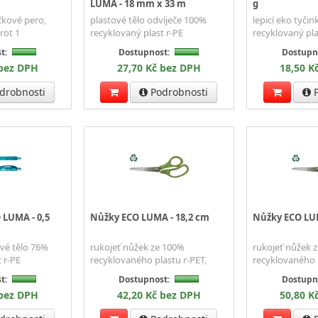
LUMA - 18 mm x 33 m
g
čkové pero,
plastové tělo odvíječe 100%
lepicí eko tyči
rot 1
recyklovaný plast r-PE
recyklovaný pla
t:
Dostupnost:
Dostupn
 bez DPH
27,70 Kč bez DPH
18,50 K
drobnosti
Podrobnosti
P
 LUMA - 0,5
Nůžky ECO LUMA - 18,2 cm
Nůžky ECO LU
vé tělo 76%
rukojeť nůžek ze 100%
rukojeť nůžek 
 r-PE
recyklovaného plastu r-PET,
recyklovaného p
t:
Dostupnost:
Dostupn
 bez DPH
42,20 Kč bez DPH
50,80 K