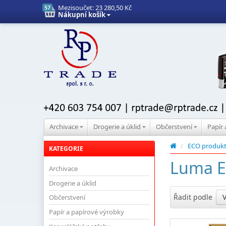
Mezisoučet:
23 280,50 Kč
57
Nákupní košík
Archivace
Drogerie a úklid
Občerstvení
Papír
/
ECO produk
KATEGORIE
Luma E
Archivace
Drogerie a úklid
Řadit podle
Občerstvení
Papír a papírové výrobky