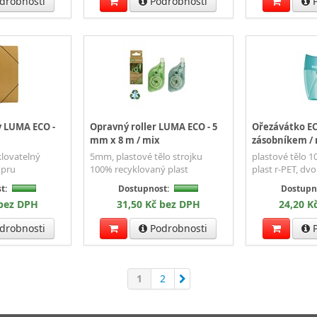
drobnosti
Podrobnosti
P
 LUMA ECO -
Opravný roller LUMA ECO - 5
Ořezávátko EC
mm x 8 m / mix
zásobníkem /
klovatelný
5mm, plastové tělo strojku
plastové tělo 
 pru
100% recyklovaný plast
plast r-PET, dv
t:
Dostupnost:
Dostupn
 bez DPH
31,50 Kč bez DPH
24,20 K
drobnosti
Podrobnosti
P
1
2