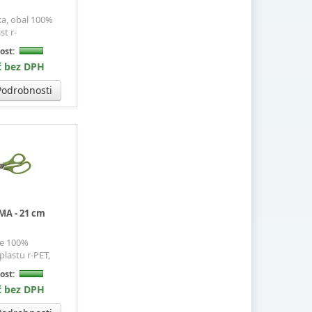
nka, obal 100%
st r-
ost:
č bez DPH
odrobnosti
MA - 21 cm
ze 100%
lastu r-PET,
ost:
č bez DPH