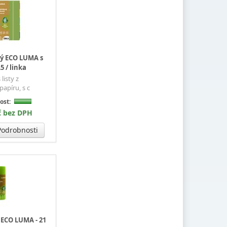
vý ECO LUMA s
5 / linka
listy z
apíru, s c
ost:
č bez DPH
odrobnosti
 ECO LUMA - 21