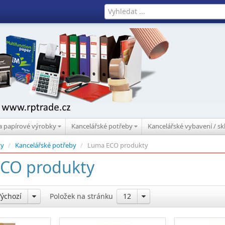
 a papírové výrobky
Kancelářské potřeby
Kancelářské vybavení / s
ty
/
Kancelářské potřeby
/
Luma ECO produkty
CO produkty
Výchozí
Položek na stránku
12