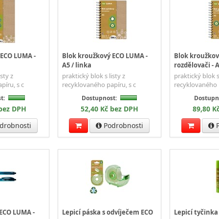
 ECO LUMA -
Blok kroužkový ECO LUMA -
Blok kroužko
A5 / linka
rozdělovači - A
isty z
praktický blok s listy z
praktický blok s 
píru, s c
recyklovaného papíru, s c
recyklovaného p
t:
Dostupnost:
Dostupn
 bez DPH
52,40 Kč bez DPH
89,80 K
drobnosti
Podrobnosti
P
 ECO LUMA -
Lepicí páska s odvíječem ECO
Lepicí tyčinka