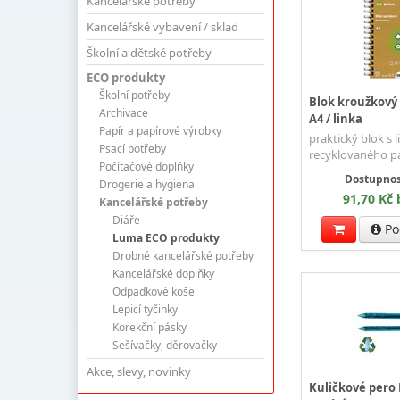
Kancelářské potřeby
Kancelářské vybavení / sklad
Školní a dětské potřeby
ECO produkty
Školní potřeby
Blok kroužkový
Archivace
A4 / linka
Papír a papírové výrobky
praktický blok s l
Psací potřeby
recyklovaného pa
Počítačové doplňky
Dostupnos
Drogerie a hygiena
91,70 Kč
Kancelářské potřeby
Diáře
Po
Luma ECO produkty
Drobné kancelářské potřeby
Kancelářské doplňky
Odpadkové koše
Lepicí tyčinky
Korekční pásky
Sešívačky, děrovačky
Akce, slevy, novinky
Kuličkové pero