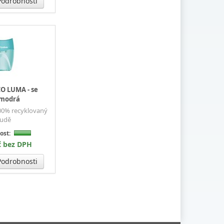
odrobnosti
O LUMA - se
 modrá
100% recyklovaný
oudě
ost:
č bez DPH
odrobnosti