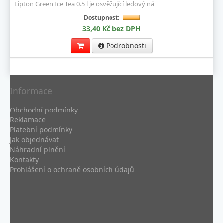
Lipton Green Ice Tea 0.5 l je osvěžující ledový ná
Dostupnost:
33,40 Kč bez DPH
Podrobnosti
Informace
Obchodní podmínky
Reklamace
Platební podmínky
Jak objednávat
Náhradní plnění
Kontakty
Prohlášení o ochraně osobních údajů