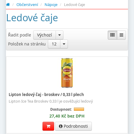
/
Občerstvení
/
Nápoje
/
Ledové čaje
Ledové čaje
Řadit podle
Výchozí
Položek na stránku
12
Lipton ledový čaj - broskev / 0,33 l plech
Lipton Ice Tea Broskev 0.33 l je osvěžující ledový
Dostupnost:
27,40 Kč bez DPH
Podrobnosti