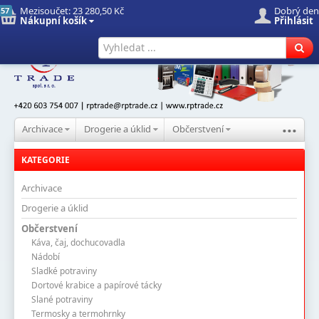
Mezisoučet:
23 280,50 Kč
Dobrý den
57
Nákupní košík
Přihlásit
Úvod
Nové produkty
Hledat
...
Archivace
Drogerie a úklid
Občerstvení
KATEGORIE
Archivace
Drogerie a úklid
Občerstvení
Káva, čaj, dochucovadla
Nádobí
Sladké potraviny
Dortové krabice a papírové tácky
Slané potraviny
Termosky a termohrnky