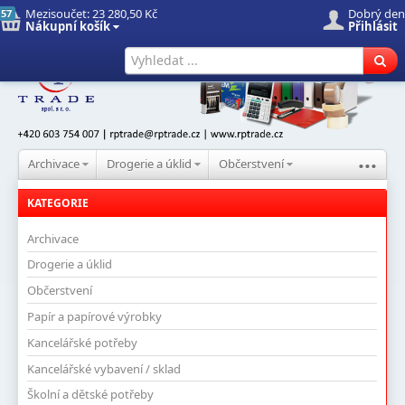
Mezisoučet:
23 280,50 Kč
Dobrý den
57
Nákupní košík
Přihlásit
Úvod
Nové produkty
Hledat
...
Archivace
Drogerie a úklid
Občerstvení
KATEGORIE
Archivace
Drogerie a úklid
Občerstvení
Papír a papírové výrobky
Kancelářské potřeby
Kancelářské vybavení / sklad
Školní a dětské potřeby