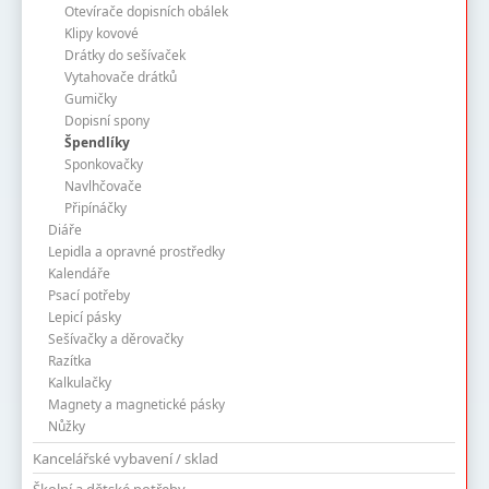
Otevírače dopisních obálek
Klipy kovové
Drátky do sešívaček
Vytahovače drátků
Gumičky
Dopisní spony
Špendlíky
Sponkovačky
Navlhčovače
Připínáčky
Diáře
Lepidla a opravné prostředky
Kalendáře
Psací potřeby
Lepicí pásky
Sešívačky a děrovačky
Razítka
Kalkulačky
Magnety a magnetické pásky
Nůžky
Kancelářské vybavení / sklad