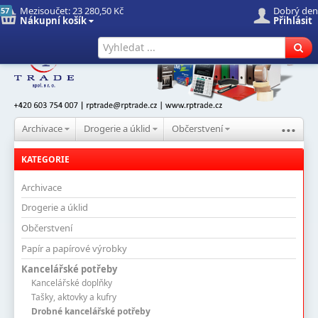
Mezisoučet:
23 280,50 Kč
Dobrý den
57
Nákupní košík
Přihlásit
Úvod
Nové produkty
Hledat
...
Archivace
Drogerie a úklid
Občerstvení
KATEGORIE
Archivace
Drogerie a úklid
Občerstvení
Papír a papírové výrobky
Kancelářské potřeby
Kancelářské doplňky
Tašky, aktovky a kufry
Drobné kancelářské potřeby