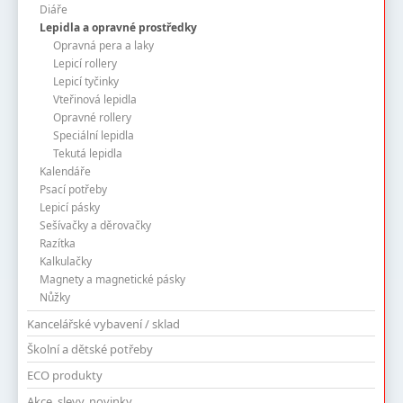
Diáře
Lepidla a opravné prostředky
Opravná pera a laky
Lepicí rollery
Lepicí tyčinky
Vteřinová lepidla
Opravné rollery
Speciální lepidla
Tekutá lepidla
Kalendáře
Psací potřeby
Lepicí pásky
Sešívačky a děrovačky
Razítka
Kalkulačky
Magnety a magnetické pásky
Nůžky
Kancelářské vybavení / sklad
Školní a dětské potřeby
ECO produkty
Akce, slevy, novinky