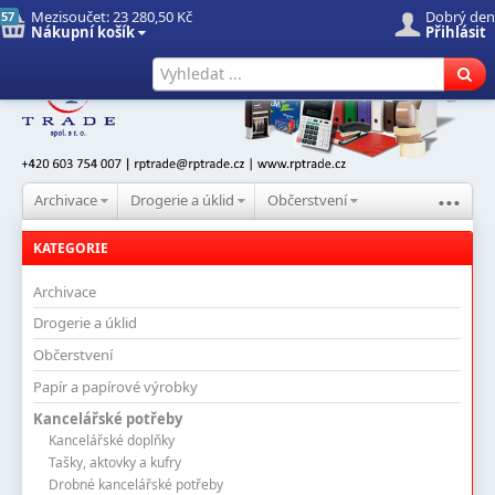
Mezisoučet:
23 280,50 Kč
Dobrý den
57
Nákupní košík
Přihlásit
Úvod
Nové produkty
Hledat
...
Archivace
Drogerie a úklid
Občerstvení
KATEGORIE
Archivace
Drogerie a úklid
Občerstvení
Papír a papírové výrobky
Kancelářské potřeby
Kancelářské doplňky
Tašky, aktovky a kufry
Drobné kancelářské potřeby