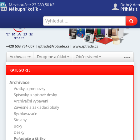
Mezisoučet:
23 280,50 Kč
Dobrý den
57
Nákupní košík
Přihlásit
Úvod
Nové produkty
Hledat
...
Archivace
Drogerie a úklid
Občerstvení
KATEGORIE
Archivace
Vizitky a jmenovky
Spisovky a spisové desky
Archivační vybavení
Závěsné a zakládací obaly
Rychlovazače
Stojany
Boxy
Desky
Pořadače a štítky